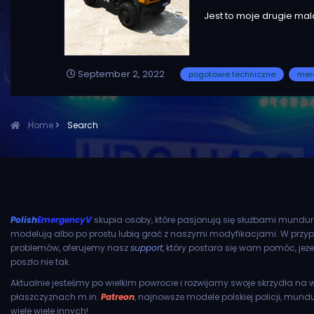
Jest to moje drugie ma
September 2, 2022
pogotowie techniczne
mer
Home
Search
Polish
EmergencyV
skupia osoby, które pasjonują się służbami mundu
modelują albo po prostu lubią grać z naszymi modyfikacjami. W przy
problemów, oferujemy nasz
support
, który postara się wam pomóc, jeże
poszło nie tak.
Aktualnie jesteśmy po wielkim powrocie i rozwijamy swoje skrzydła na w
płaszczyznach m.in.
Patreon
, najnowsze modele polskiej policji, mund
wiele wiele innych!