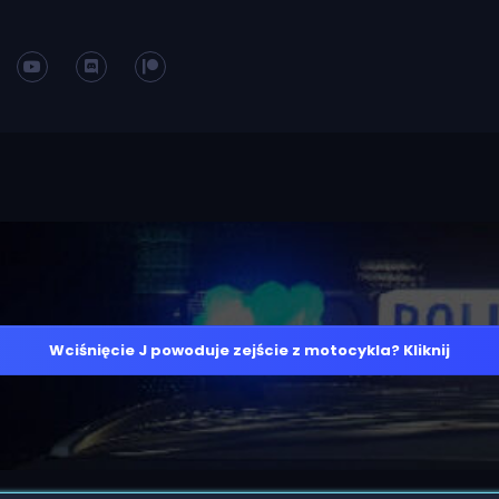
Wciśnięcie J powoduje zejście z motocykla? Kliknij