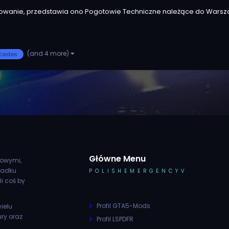
lowanie, przedstawia ono Pogotowie Techniczne należące do Warsz
(and 4 more)
cedes
Główne Menu
rowymi,
padku
POLISHEMERGENCYV
li coś by
Profil GTA5-Mods
ielu
ury oraz
Profil LSPDFR