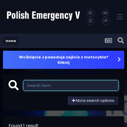
Home
Wciśnięcie J powoduje zejście z motocykla?
Kliknij
More search options
Found 1 result