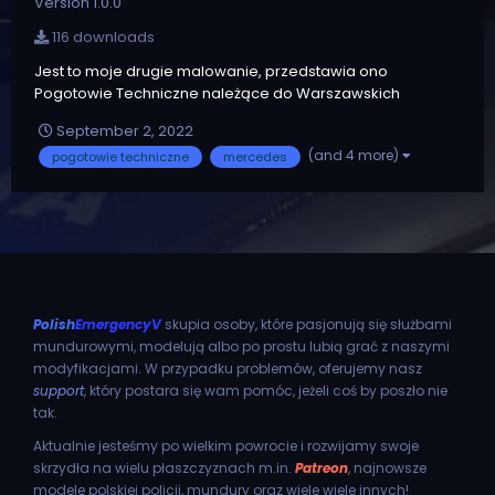
Version 1.0.0
116 downloads
Jest to moje drugie malowanie, przedstawia ono
Pogotowie Techniczne należące do Warszawskich
Tramwajów. Pojazd występuje w ELS.
September 2, 2022
(and 4 more)
pogotowie techniczne
mercedes
Polish
EmergencyV
skupia osoby, które pasjonują się służbami
mundurowymi, modelują albo po prostu lubią grać z naszymi
modyfikacjami. W przypadku problemów, oferujemy nasz
support
, który postara się wam pomóc, jeżeli coś by poszło nie
tak.
Aktualnie jesteśmy po wielkim powrocie i rozwijamy swoje
skrzydła na wielu płaszczyznach m.in.
Patreon
, najnowsze
modele polskiej policji, mundury oraz wiele wiele innych!