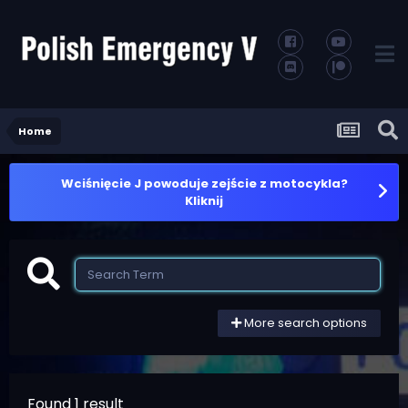
Home
Wciśnięcie J powoduje zejście z motocykla?
Kliknij
More search options
Found 1 result