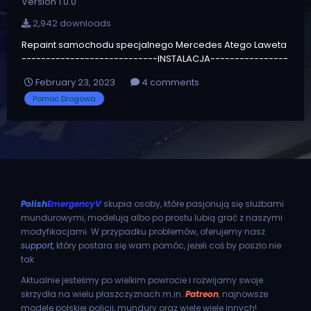
Version 1.0.0
2,942 downloads
Repaint samochodu specjalnego Mercedes Atego Laweta
----------------------------INSTALACJA----------------
------------ Instalacja za pomocą: OpenIV Domyślnie
February 23, 2023
4 comments
pojazd zastępuje flatbed. Należy podmienić pliki fatbed.ytd
Pomoc Drogowa
oraz flatbed+hi.ytd W paczce opcjonalnie znajduje się
biała wers...
Polish
EmergencyV
skupia osoby, które pasjonują się służbami
mundurowymi, modelują albo po prostu lubią grać z naszymi
modyfikacjami. W przypadku problemów, oferujemy nasz
support
, który postara się wam pomóc, jeżeli coś by poszło nie
tak.
Aktualnie jesteśmy po wielkim powrocie i rozwijamy swoje
skrzydła na wielu płaszczyznach m.in.
Patreon
, najnowsze
modele polskiej policji, mundury oraz wiele wiele innych!