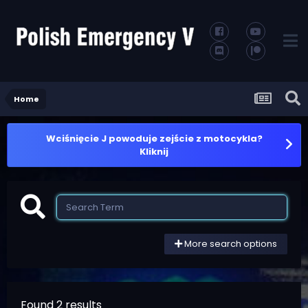
Home
Wciśnięcie J powoduje zejście z motocykla?
Kliknij
More search options
Found 2 results