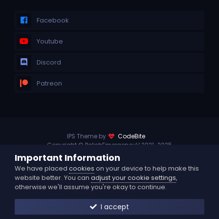
Facebook
Youtube
Discord
Patreon
IPS Theme by
CodeBite
Copyright © PolishEmergencyV 2021-2025
Powered by Invision Community
Important Information
Privacy Policy
Contact Us
Language
We have placed
cookies
on your device to help make this
website better. You can
adjust your cookie settings
,
otherwise we'll assume you're okay to continue.
I accept