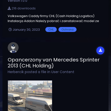
Version 1.0.0
216 downloads
Volkswagen Caddy firmy CHL (Cash Holding Logistics)
Instalacja Addon Należy pobrać i zainstalować model ze
strony GTA V Mods. Wrzucić pliki vwcaddy+hi.ytd i
January 30, 2023
CHL
Ochrona
vwcaddy.ytd z folderu ADDON do
mods/textury/dlc.rpf/x64/vehicles.rpf/ Instalacja Replace
Należy pobrać i z...
Opancerzony van Mercedes Sprinter
2013 (CHL Holding)
Herbercik
posted a file in
User Content