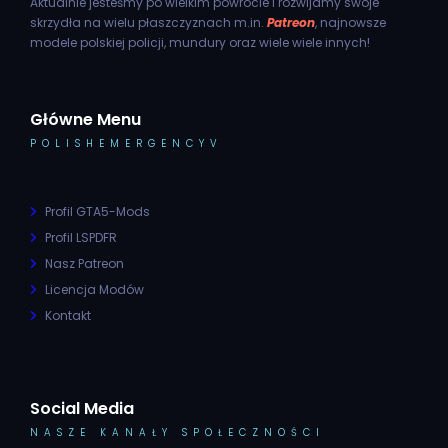
Aktualnie jesteśmy po wielkim powrocie i rozwijamy swoje
skrzydła na wielu płaszczyznach m.in.
Patreon
, najnowsze
modele polskiej policji, mundury oraz wiele wiele innych!
Główne Menu
POLISHEMERGENCYV
Profil GTA5-Mods
Profil LSPDFR
Nasz Patreon
Licencja Modów
Kontakt
Social Media
NASZE KANAŁY SPOŁECZNOŚCI