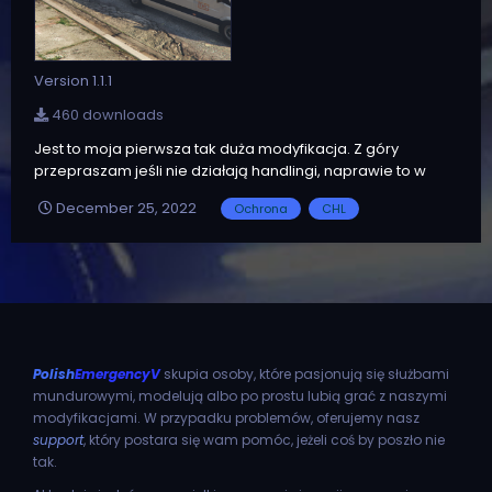
Version 1.1.1
460 downloads
Jest to moja pierwsza tak duża modyfikacja. Z góry
przepraszam jeśli nie działają handlingi, naprawie to w
najbliższym czasie. UWAGA, MODEL NIE ZOSTAŁ WYKONANY
December 25, 2022
Ochrona
CHL
PRZEZEMNIE! Link do oryginału: https://pl.gta5-
mods.com/vehicles/2013-cargo-delivery-mercedes-
sprinter OPIS Mercedes Sprinter do konwo...
Polish
EmergencyV
skupia osoby, które pasjonują się służbami
mundurowymi, modelują albo po prostu lubią grać z naszymi
modyfikacjami. W przypadku problemów, oferujemy nasz
support
, który postara się wam pomóc, jeżeli coś by poszło nie
tak.