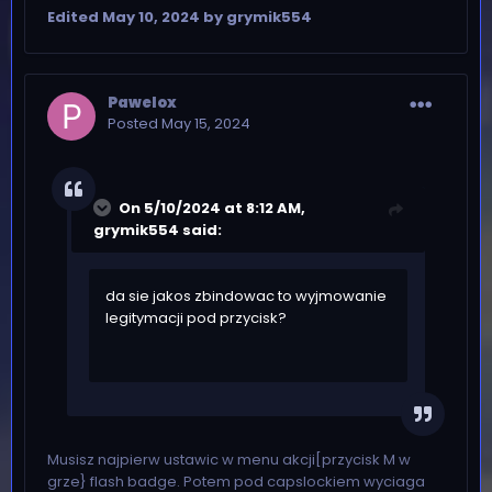
Edited
May 10, 2024
by grymik554
Pawelox
Posted
May 15, 2024
On 5/10/2024 at 8:12 AM,
grymik554
said:
da sie jakos zbindowac to wyjmowanie
legitymacji pod przycisk?
Musisz najpierw ustawic w menu akcji[przycisk M w
grze} flash badge. Potem pod capslockiem wyciaga