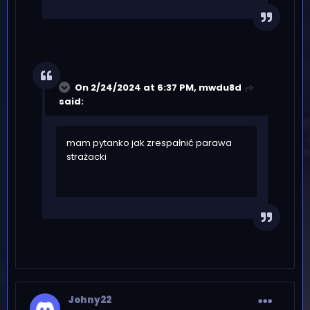
On 2/24/2024 at 6:37 PM,
mwdu8d
said:
mam pytanko jak zrespałnić parawa
strażacki
Johny22