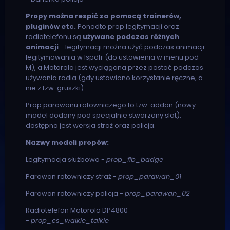
Propy można respić za pomocą trainerów,
pluginów etc.
Ponadto prop legitymacji oraz
radiotelefonu są
używane podczas różnych
animacji
- legitymacji można użyć podczas animacji
legitymowania w lspdfr (do ustawienia w menu pod
M), a Motorola jest wyciągana przez postać podczas
używania radia (gdy ustawiono korzystanie ręczne, a
nie z tzw. gruszki).
Prop parawanu ratowniczego to tzw. addon (nowy
model dodany pod specjalnie stworzony slot),
dostępna jest wersja straż oraz policja.
Nazwy modeli propów:
Legitymacja służbowa -
prop_fib_badge
Parawan ratowniczy straż -
prop_parawan_01
Parawan ratowniczy policja -
prop_parawan_02
Radiotelefon Motorola DP4800
-
prop_cs_walkie_talkie