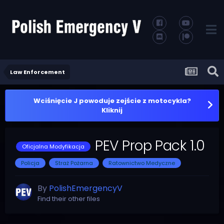
Law Enforcement
Wciśnięcie J powoduje zejście z motocykla?
Kliknij
PEV Prop Pack 1.0
Oficjalna Modyfikacja
Policja
Straż Pożarna
Ratownictwo Medyczne
By
PolishEmergencyV
Find their other files