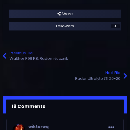
Share
Followers
4
Previous File
Walther P99 F.B. Radom Łucznik
Next File
Radar Ultralyte LTI 20-20
18 Comments
wiktorwq