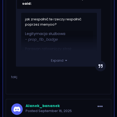
said:
jak zrespałnić te rzeczy respałnić
poprzez menyoo?
Legitymacja służbowa
-
prop_fib_badge
Parawan ratowniczy straż
-
prop_parawan_01
Expand
Parawan ratowniczy policja
-
prop_parawan_02
takj
Radiotelefon Motorola DP4800
-
prop_cs_walkie_talkie
Barierka policja
-
prop_barrier_work05
Alanek_bananek
Posted
September 16, 2025