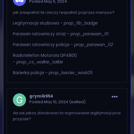
Posted
May 5, 2024
jak zrespałnić te rzeczy respałnić poprzez menyoo?
Legitymacja służbowa -
prop_fib_badge
Parawan ratowniczy straż -
prop_parawan_01
Parawan ratowniczy policja -
prop_parawan_02
Radiotelefon Motorola DP4800
-
prop_cs_walkie_talkie
Barierka policja -
prop_barrier_work05
grymik554
Posted
May 10, 2024
(edited)
da sie jakos zbindowac to wyjmowanie legitymacji pod
przycisk?