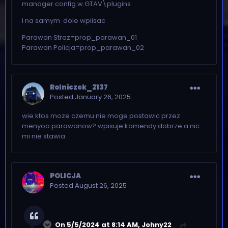
manager.config w GTAV\plugins
i na samym dole wpiisac
Parawan Straz=prop_parawan_01
Parawan Policja=prop_parawan_02
Rolniczek_2137
Posted
January 26, 2025
wie ktos moze czemu nie moge postawic przez
menyoo parawanow? wpisuje komendy dobrze a nic
mi nie stawia
POLICJA
Posted
August 26, 2025
On 5/5/2024 at 8:14 AM,
Johny22