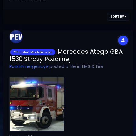
SORT BY
Mercedes Atego GBA
Oficjalna Modyfikacja
1530 Straży Pożarnej
PolishEmergencyV
posted a file in
EMS & Fire