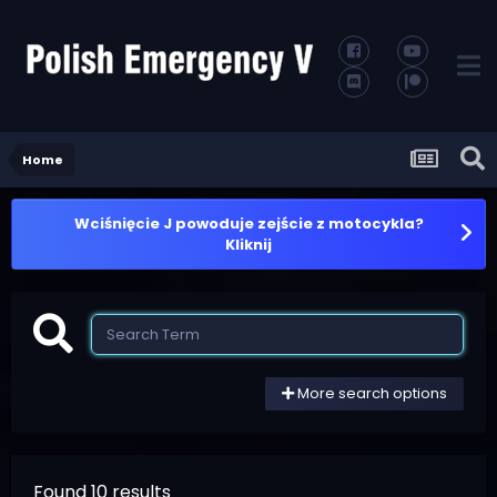
Home
Wciśnięcie J powoduje zejście z motocykla?
Kliknij
More search options
Found 10 results