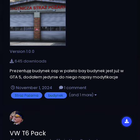
Version 1.0.0
645 downloads
Prezentuję budynek osp w paleto bay budynek jest już w
GTA 5, dodałem jedynie do niego napisy modyfikacje
widać na zdjęciach. Zapraszam do korzystania z
November 1, 2024
1 comment
modyfikacji.
(and 1 more)
Straż Pożarna
budynek
VW T6 Pack