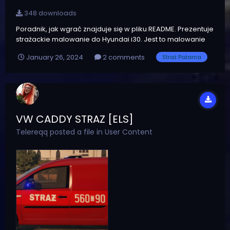
348 downloads
Poradnik, jak wgrać znajduje się w pliku README. Prezentuje
strażackie malowanie do Hyundai i30. Jest to malowanie
samochodu operacyjnego z KM PSP Radom w przyszłości
January 26, 2024
2 comments
Straż Pożarna
planuje dodać inne miasta oraz malowania do tego
samochodu, więc jak na razie jest to wersja 1.0. Będzie
pojawiać się więcej malowań,...
VW CADDY STRAZ [ELS]
Telereqq
posted a file in
User Content