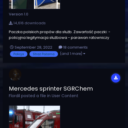
Version 1.0
14,616 downloads
Paczka polskich propów dla służb. Zawartość paczki: -
policyjna legitymacja służbowa - parawan ratowniczy
(wersja straż oraz policja) - radiotelefon Motorola DP4800
September 28, 2022
18 comments
- barierka policja Propy można respić za pomocą
(and 1 more)
Policja
Straż Pożarna
trainerów, pluginów etc. Ponadto prop legitymacji oraz
radiote...
Mercedes sprinter SGRChem
Flordil
posted a file in
User Content