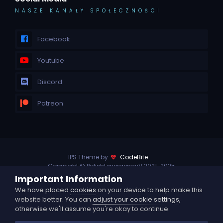
NASZE KANAŁY SPOŁECZNOŚCI
Facebook
Youtube
Discord
Patreon
IPS Theme by
CodeBite
Copyright © PolishEmergencyV 2021-2025
Powered by Invision Community
Important Information
Privacy Policy
Contact Us
Language
We have placed
cookies
on your device to help make this
website better. You can
adjust your cookie settings
,
otherwise we'll assume you're okay to continue.