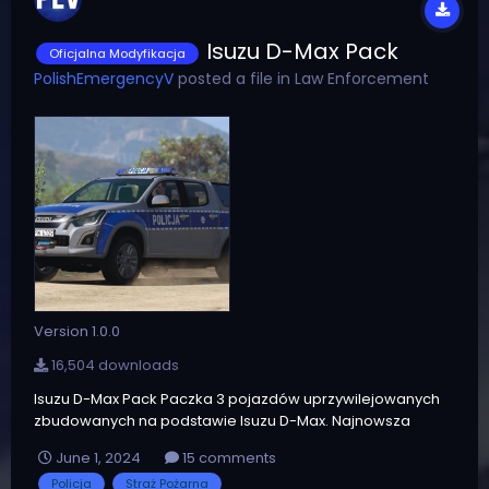
Isuzu D-Max Pack
Oficjalna Modyfikacja
PolishEmergencyV
posted a file in
Law Enforcement
Version 1.0.0
16,504 downloads
Isuzu D-Max Pack Paczka 3 pojazdów uprzywilejowanych
zbudowanych na podstawie Isuzu D-Max. Najnowsza
wersja zawiera 3 pojazdy: Oznakowany radiowóz -
June 1, 2024
15 comments
oświetlenie FSV Kairos Nieoznakowany radiowóz -
Policja
Straż Pożarna
oświetlenie FSV LM400 Wóz SLRR Straży Pożarnej -