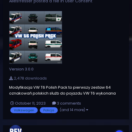
Allesfresser
posted a file in
User Content
Version 3.0.0
2,478 downloads
Modyfikacja VW T6 Polish Pack to pierwszy zestaw 64
oznakowań polskich służb do pojazdu VW T6 wykonana
przeze mnie. Zawartość: Plik Readme (w języku polskim,
October 11, 2023
3 comments
angielskim i białoruskim) Dwa foldery z teksturami UWAGA:
(and 14 more)
Volkswagen
Policja
Modyfikacja NIE ZAWIERA tekstur sygnałów ani belki...