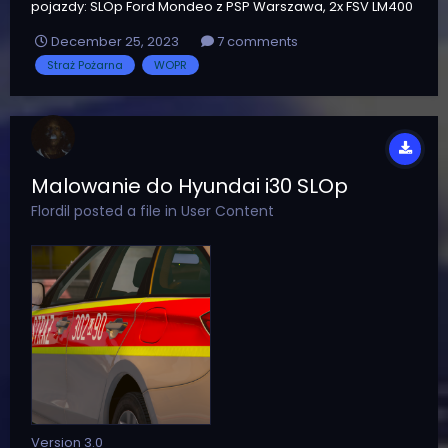
pojazdy: SLOp Ford Mondeo z PSP Warszawa, 2x FSV LM400
oraz 2x Elektra MS6 (?) SLOp Volkswagen Amarok z PSP
December 25, 2023
7 comments
Warszawa / SLRR Volkswagen Amarok z OSP Łomianki, FSV
Straż Pożarna
WOPR
Aurum WOPR Volskwagen Amarok z WOPR Nowy Targ,
belka Prem...
Malowanie do Hyundai i30 SLOp
Flordil
posted a file in
User Content
Version 3.0