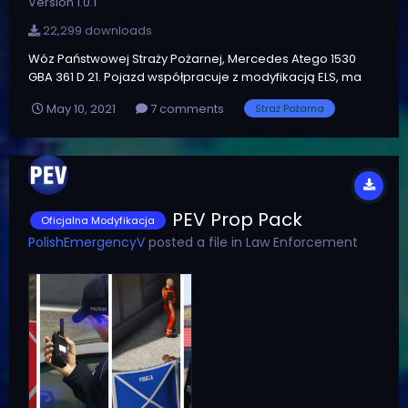
Version 1.0.1
22,299 downloads
Wóz Państwowej Straży Pożarnej, Mercedes Atego 1530
GBA 361 D 21. Pojazd współpracuje z modyfikacją ELS, ma
działającą falę świetlną oraz oświetlenie robocze. Dwa
May 10, 2021
7 comments
Straż Pożarna
sposoby instalacji: automatyczny instalator oraz instalacja
manualna.
PEV Prop Pack
Oficjalna Modyfikacja
PolishEmergencyV
posted a file in
Law Enforcement