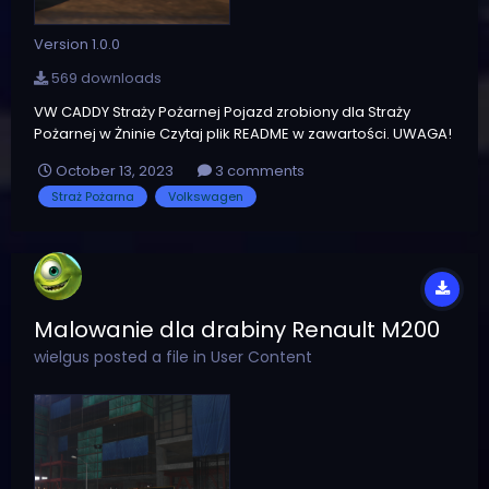
Version 1.0.0
569 downloads
VW CADDY Straży Pożarnej Pojazd zrobiony dla Straży
Pożarnej w Żninie Czytaj plik README w zawartości. UWAGA!
Zabrania się publikowania modyfikacji na innych stronach
October 13, 2023
3 comments
bez zgody autorów.
Straż Pożarna
Volkswagen
Malowanie dla drabiny Renault M200
wielgus
posted a file in
User Content