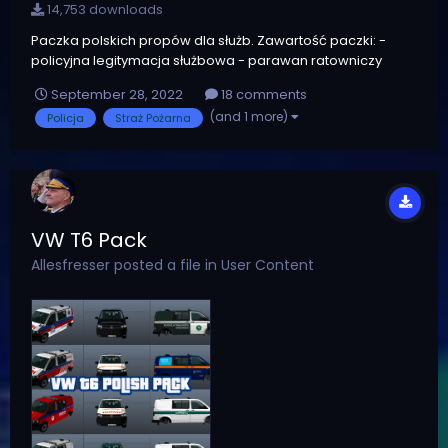
14,753 downloads
Paczka polskich propów dla służb. Zawartość paczki: -
policyjna legitymacja służbowa - parawan ratowniczy
(wersja straż oraz policja) - radiotelefon Motorola DP4800
September 28, 2022
18 comments
- barierka policja Propy można respić za pomocą
(and 1 more)
Policja
Straż Pożarna
trainerów, pluginów etc. Ponadto prop legitymacji oraz
radiote...
VW T6 Pack
Allesfresser
posted a file in
User Content