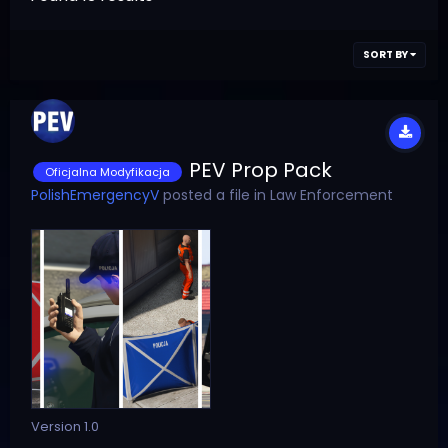
SORT BY
PEV Prop Pack
Oficjalna Modyfikacja
PolishEmergencyV
posted a file in
Law Enforcement
Version 1.0