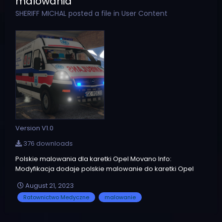
malowania
SHERIFF MICHAL
posted a file in
User Content
Version V1.0
376 downloads
Polskie malowania dla karetki Opel Movano Info:
Modyfikacja dodaje polskie malowanie do karetki Opel
Movano autorstwa elmodcanario02. Do wyboru są 4 różne
August 21, 2023
wersje malowań: 1. Bielskie Pogotowie Ratunkowe 2.
Ratownictwo Medyczne
malowanie
Pogotowie Ratunowe Inowrocław 3. WSPR Olsztyn 4. WPR
Katowice Wersje:...