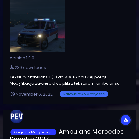
Version 1.0.0
239 downloads
Tekstury Ambulansu (T) do VW T6 polskiej policji
Modyfikacja zawiera dwa pliki z teksturami ambulansu
transportowego do pojazdu Volkswagen Transporter T6.
November 6, 2022
Ratownictwo Medyczne
Obejmuje ona tekstury belki, tablic rejestracyjnych i
samego pojazdu. Oprócz wersji ze zdjęć, mod zawiera
wersję specjalną. Jest to wczesna...
Ambulans Mercedes
Oficjalna Modyfikacja