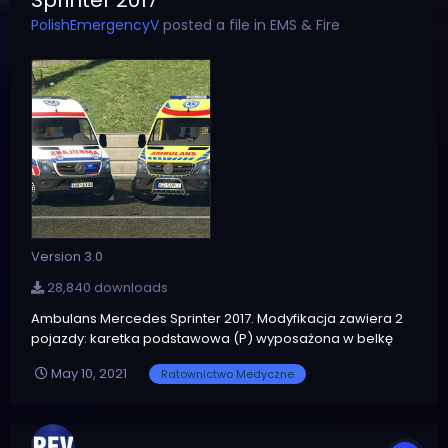
Sprinter 2017
PolishEmergencyV
posted a file in
EMS & Fire
Version 3.0
28,840 downloads
Ambulans Mercedes Sprinter 2017. Modyfikacja zawiera 2
pojazdy: karetka podstawowa (P) wyposażona w belkę
FSV Aurum i lampę FSV LM800 karetka specjalistyczna (S)
May 10, 2021
Ratownictwo Medyczne
wyposażona w 2 belki Gamet Prism Obie wersje posiadają
po 5 indywidualnych malowań z różnych miast Polski,
wsparcie ELS, k...