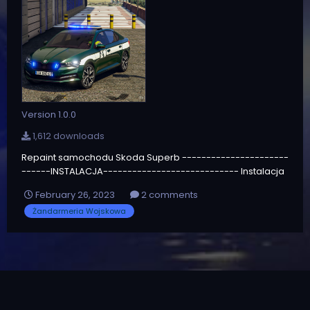
Version 1.0.0
1,612 downloads
Repaint samochodu Skoda Superb ----------------------
------INSTALACJA---------------------------- Instalacja
za pomocą: OpenIV Domyślnie pojazd zastępuje police2.
February 26, 2023
2 comments
Należy podmienić pliki police2.ytd oraz police2.xml W
Żandarmeria Wojskowa
paczce opcjonalnie znajduje się plik konfiguracji ELS. Do
popra...