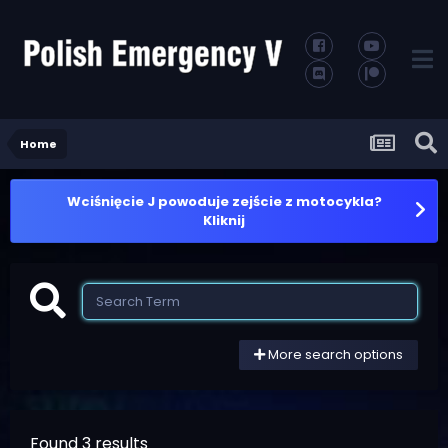
Home
Wciśnięcie J powoduje zejście z motocykla?
Kliknij
More search options
Found 3 results