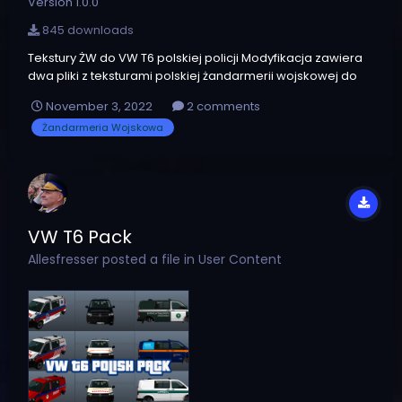
Version 1.0.0
845 downloads
Tekstury ŻW do VW T6 polskiej policji Modyfikacja zawiera
dwa pliki z teksturami polskiej żandarmerii wojskowej do
pojazdu Volkswagen Transporter T6. Wersję zwykłą i z
November 3, 2022
2 comments
czerwonymi światłami konwojowymi z tyłu. Jest to wczesna
Żandarmeria Wojskowa
wersja, dlatego proszę o zgłaszanie wszelkich
ewentualnych błędów zwią...
VW T6 Pack
Allesfresser
posted a file in
User Content