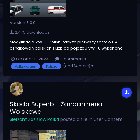
Version 3.0.0
2,475 downloads
Modyfikacja VW T6 Polish Pack to pierwszy zestaw 64
oznakowań polskich służb do pojazdu VW T6 wykonana
przeze mnie. Zawartość: Plik Readme (w języku polskim,
October 11, 2023
3 comments
angielskim i białoruskim) Dwa foldery z teksturami UWAGA:
(and 14 more)
Volkswagen
Policja
Modyfikacja NIE ZAWIERA tekstur sygnałów ani belki...
Skoda Superb - Żandarmeria
Wojskowa
Sierżant Zdzisław Pałka
posted a file in
User Content