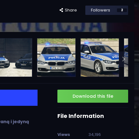
Share
Followers
2
Download this file
File Information
waną i jedyną
Views
34,196