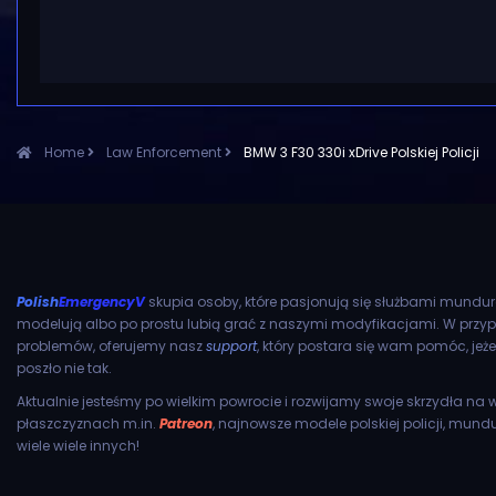
Home
Law Enforcement
BMW 3 F30 330i xDrive Polskiej Policji
Polish
EmergencyV
skupia osoby, które pasjonują się służbami mundu
modelują albo po prostu lubią grać z naszymi modyfikacjami. W przy
problemów, oferujemy nasz
support
, który postara się wam pomóc, jeże
poszło nie tak.
Aktualnie jesteśmy po wielkim powrocie i rozwijamy swoje skrzydła na w
płaszczyznach m.in.
Patreon
, najnowsze modele polskiej policji, mund
wiele wiele innych!