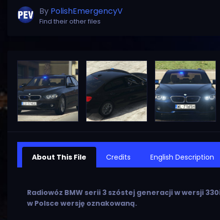
By
PolishEmergencyV
Find their other files
About This File
Credits
English Description
Radiowóz BMW serii 3 szóstej generacji w wersji 33
w Polsce wersję oznakowaną.