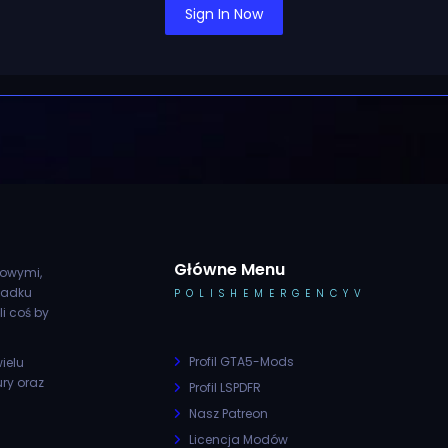
Sign In Now
Główne Menu
rowymi,
padku
POLISHEMERGENCYV
li coś by
Profil GTA5-Mods
ielu
ury oraz
Profil LSPDFR
Nasz Patreon
Licencja Modów