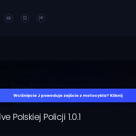
Wciśnięcie J powoduje zejście z motocykla? Kliknij
 Polskiej Policji 1.0.1