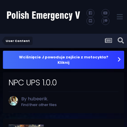
User Content
Wciśnięcie J powoduje zejście z motocykla?
Kliknij
NPC UPS 1.0.0
By
hubeerik.
Find their other files